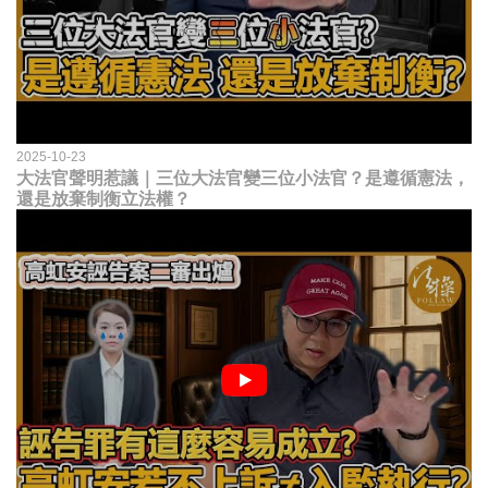
2025-10-23
大法官聲明惹議｜三位大法官變三位小法官？是遵循憲法，
還是放棄制衡立法權？