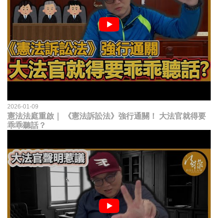
2026-01-09
憲法法庭重啟｜ 《憲法訴訟法》強行通關！ 大法官就得要
乖乖聽話？