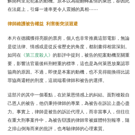
解開柯里尼犯案的動機。原本以為能翻轉案情的萊恩，卻因此
在法庭上，引爆一連串更令人震撼的真相⋯⋯
律師維護被告權益 利害衝突須迴避
本片在德國獲得亮眼的票房，個人也非常推薦這部電影，無論
是從法律、情感或是從反省歷史的角度，都刻畫得相當深刻。
如同在
《第三度殺人》
的影評中提到，被告的犯案動機至關重
要，影響法官最後科刑輕重的標準，這也是為何萊恩放棄認罪
協商的原因。不過，即便是本案的動機，也不見得能換得比認
罪協商還輕的刑度，這就端看律師和被告的選擇。
這部片的其中一個看點，在於萊恩情感上的糾結。面對槍殺自
己恩人的被告，他仍秉持律師的專業，為被告在訴訟上盡心盡
力。事實上，律師是被告的訴訟代理人，而非當事人，但往往
在重大刑事案件中，為被告辯護的律師常被媒體特別報導，隨
之排山倒海而來的批評，也考驗律師的心理素質。