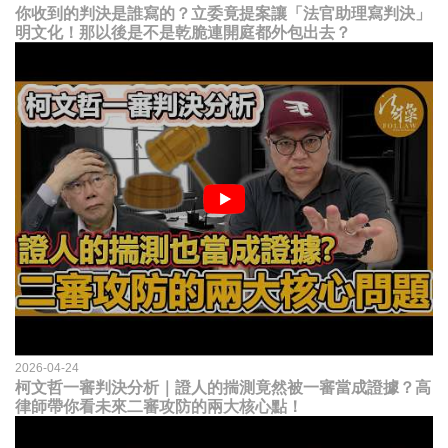
你收到的判決是誰寫的？立委竟提案讓「法官助理寫判決」
明文化！那以後是不是乾脆連開庭都外包出去？
2026-04-24
柯文哲一審判決分析｜證人的揣測竟然被一審當成證據？高
律師帶你看未來二審攻防的兩大核心點！