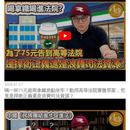
2026-07-17
喝一杯75元超商拿鐵差點坐牢？動用高等法院審微罪案，究
竟是捍衛正義還是浪費司法資源？