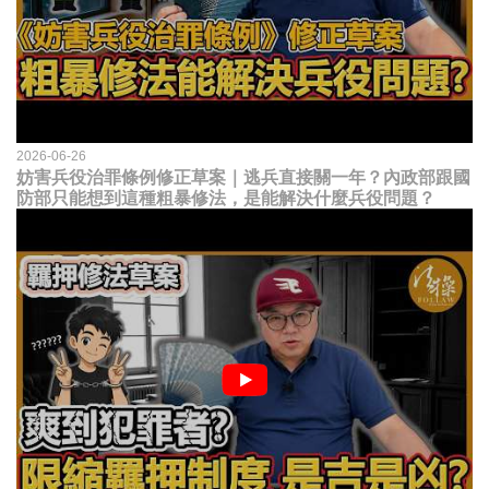
2026-06-26
妨害兵役治罪條例修正草案｜逃兵直接關一年？內政部跟國
防部只能想到這種粗暴修法，是能解決什麼兵役問題？