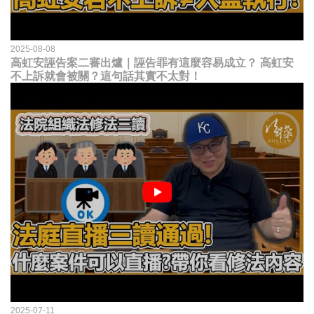
2025-08-08
高虹安誣告案二審出爐｜誣告罪有這麼容易成立？ 高虹安
不上訴就會被關？這句話其實不太對！
2025-07-11