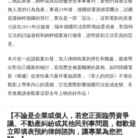
二戰結束後，納粹成員在紐倫堡受軍事審判，要他們為過去慘
無人道的行為負責；事過23年後，德國卻通過德雷爾法，試圖
庇護納粹德國的罪行，實在是一部「惡法」。這部電影的原著
小說在2011年出版後，隔年德國司法部即籌組委員會，對當時
立法的討論過程和納粹檔案進行徹查，證明當初立法官員的惡
意。
本片從一起謀殺案出發，加入律師執業的掙扎和難處，最後帶
出對自己國家的檢討，直指歷史掩蓋醜陋的真相。如同韓國電
影《熔爐》促使性暴力案件重啟調查，《罪人的控訴》不僅在
觀影上帶來內心的震撼，它也實際影響德國司法促成改變。非
常推薦讀者觀看這部去年上映的好作品！
【不論是企業或個人，若您正面臨勞資爭
議、不動產糾紛或其他民刑事問題，都歡迎
立即填表預約律師諮詢，讓專業為您把