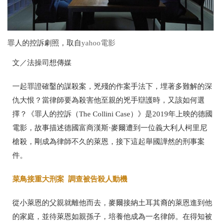
罪人的控訴劇照，取自
yahoo電影
文／法操司想傳媒
一起罪證確鑿的謀殺案，兇殘的作案手法下，埋著多難解的深
仇大恨？當律師要為殺害他至親的兇手辯護時，又該如何選
擇？《罪人的控訴（The Collini Case）》是2019年上映的德國
電影，故事描述德國富商漢斯·麥爾遭到一位義大利人柯里尼
槍殺，剛成為律師不久的萊恩，接下這起舉國譁然的刑事案
件。
菜鳥接重大刑案 調查被告殺人動機
從小萊恩的父親就離他而去，麥爾接納土耳其裔的萊恩進到他
的家庭，並待萊恩如親孫子，培養他成為一名律師。在得知被