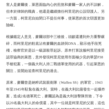
害人是麥爾後，萊恩面臨內心的煎熬和麥爾一家人的不諒解，
但本於律師的職責，他還是繼續擔任柯里尼的公設辯護人。另
一方面，柯里尼自始閉口不提任何事，使萊恩的首次辯護更加
險峻。
根據鑑定人意見，麥爾頭部中三槍後，頭顱還遭到外力重擊碾
碎，而柯里尼的鞋底沾有麥爾的血跡與DNA，顯示他手段兇
殘，檢察官於是以一級謀殺罪起訴。原本打算說服柯里尼接受
認罪協商的萊恩，意外發現柯里尼使用市面極少見的華瑟P38
手槍犯案，一個義大利人持二戰德軍使用的武器，引起萊恩的
關注，並開始追查柯里尼的過去。
原來，麥爾曾是納粹武裝親衛隊（Waffen SS）的軍官，1943
年至1945年駐紮在義大利。當時，在義大利比薩發生一起爆炸
案，造成2名德軍死亡，麥爾認為是義大利游擊隊所致，下令
以20名義大利人的命償還，其中一位就是柯里尼的父親，這也